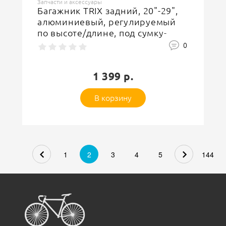
Запчасти и аксессуары
Багажник TRIX задний, 20"-29",
алюминиевый, регулируемый
по высоте/длине, под сумку-
штаны 11322
0
1 399 р.
В корзину
1
2
3
4
5
144